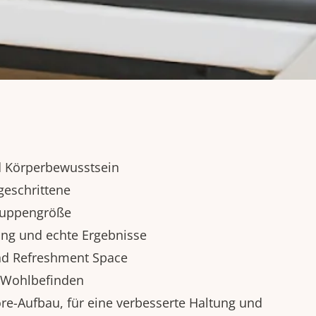
nd Körperbewusstsein
geschrittene
ruppengröße
ung und echte Ergebnisse
nd Refreshment Space
s Wohlbefinden
ore-Aufbau, für eine verbesserte Haltung und