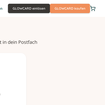
en
GLOWCARD einlösen
GLOWCARD kaufen
t in dein Postfach
n