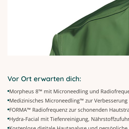
Vor Ort erwarten dich:
Morpheus 8™ mit Microneedling und Radiofrequenz
Medizinisches Microneedling™ zur Verbesserung 
FORMA™ Radiofrequenz zur schonenden Hautstra
Hydra-Facial mit Tiefenreinigung, Nährstoffzufuh
Kostenlose digitale Hautanalyse und persönliche