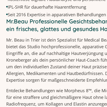
IPL-SHR für dauerhafte Haarentfernung
Seit 2016 Expertise in apparativen Behandlungen
Mr.Beau Professionelle Gesichtsbehan
ein frisches, glattes und gesundes Ha
Mr. Beau in Trier ist dein Spezialist für Medical B
bietet das Studio hochprofessionelle, apparative
Eingriffe an, die auf nachhaltige Hautverjüngung 
Kroneberger als dein persönlicher Haut-Coach führ
um den individuellen Zustand deiner Haut präzis
Allergien, Medikamenten und Hautbedürfnissen. D
Expertise sorgen für maßgeschneiderte Empfehlun
Entdecke Behandlungen wie Morpheus 8™, die Mic
für eine straffere und gleichmäßigere Haut ohne 
Radiofrequenz, um Kollagen und Elastin anzurege